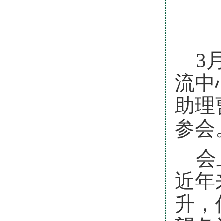
3
流中
助理
参会
会
近年
升，