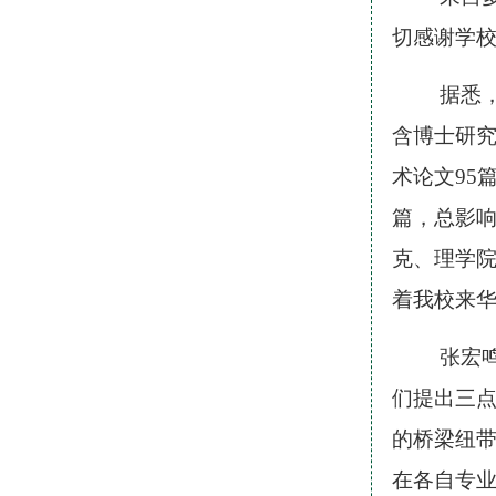
切感谢学
据悉
含博士研究
术论文95
篇，总影响
克、理学
着我校来
张宏
们提出三点
的桥梁纽
在各自专