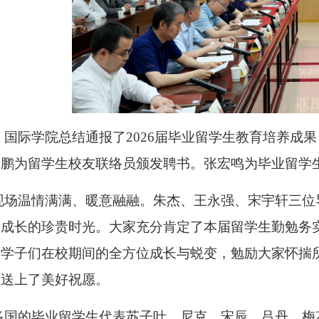
，国际学院总结通报了2026届毕业留学生教育培养成
雷鹏为留学生校友联络员颁发聘书。张宏鸣为毕业留学
现场温情满满、暖意融融。朱杰、王永强、宋宇轩三位
同成长的珍贵时光。大家充分肯定了本届留学生勤勉务
于学子们在校期间的全方位成长与蜕变，勉励大家怀揣
生送上了美好祝愿。
多国的毕业留学生代表苏子叶、尼克、宋辰、吕丹、梅