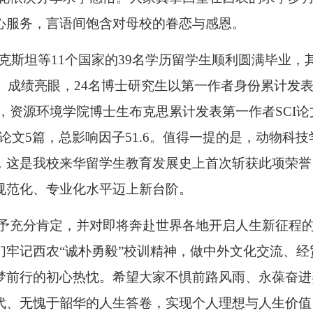
心服务，言语间饱含对母校的眷恋与感恩。
克斯坦等11个国家的39名学历留学生顺利圆满毕业，
、成绩亮眼，24名博士研究生以第一作者身份累计发表S
其中，资源环境学院博士生布克思累计发表第一作者SCI论
I论文5篇，总影响因子51.6。值得一提的是，动物科技
，这是我校来华留学生教育发展史上首次斩获此项荣誉
规范化、专业化水平迈上新台阶。
予充分肯定，并对即将奔赴世界各地开启人生新征程
牢记西农“诚朴勇毅”校训精神，做中外文化交流、经
梦前行的初心热忱。希望大家不惧前路风雨、永葆奋进
代、无愧于韶华的人生答卷，实现个人理想与人生价值