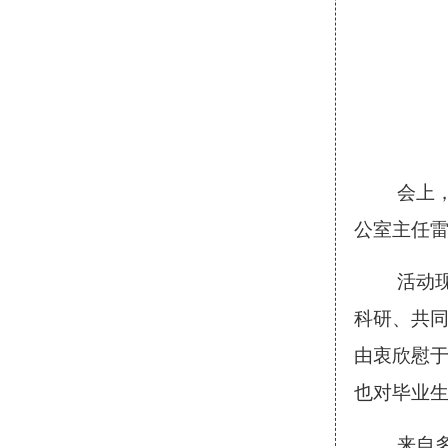
会上
公室主任
活动
科研、共
由衷欣慰
也对毕业
来自