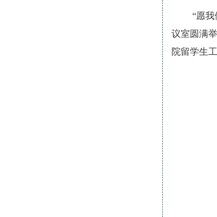
“愿
议室圆满
院留学生工